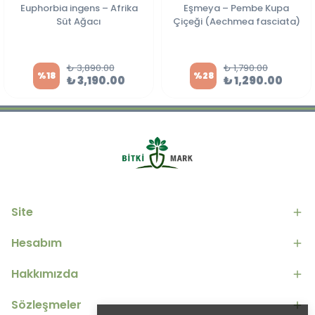
Euphorbia ingens – Afrika
Eşmeya – Pembe Kupa
Süt Ağacı
Çiçeği (Aechmea fasciata)
₺ 3,890.00
₺ 1,790.00
%
18
%
28
₺ 3,190.00
₺ 1,290.00
Site
Hesabım
Hakkımızda
Sözleşmeler