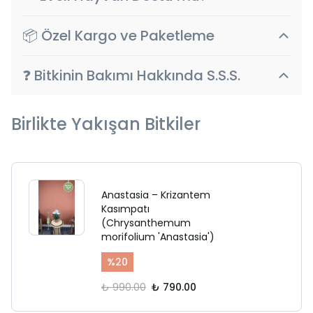
📦 Özel Kargo ve Paketleme
❓ Bitkinin Bakımı Hakkında S.S.S.
Birlikte Yakışan Bitkiler
Anastasia – Krizantem
Kasımpatı
(Chrysanthemum
morifolium 'Anastasia')
%
20
₺ 990.00
₺ 790.00