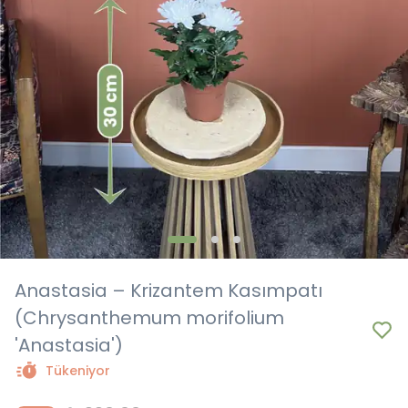
Anastasia – Krizantem Kasımpatı
(Chrysanthemum morifolium
'Anastasia')
Tükeniyor