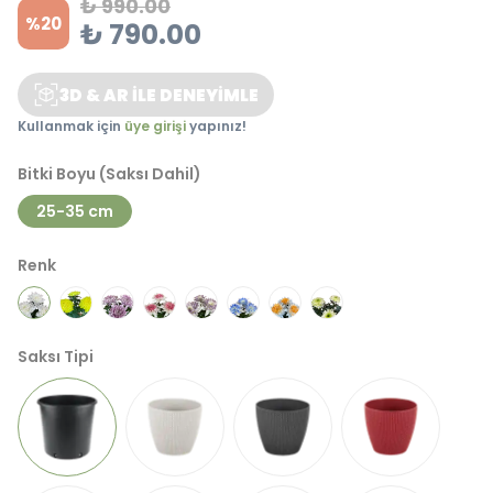
₺ 990.00
%
20
₺ 790.00
3D & AR İLE DENEYİMLE
Kullanmak için
üye girişi
yapınız!
Bitki Boyu (Saksı Dahil)
25-35 cm
Renk
Saksı Tipi