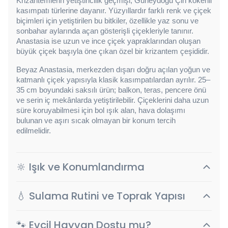
Krizantemlerin yetiştiricilik geçmişi, Güneydoğu Çin kökenli 
kasımpatı türlerine dayanır. Yüzyıllardır farklı renk ve çiçek 
biçimleri için yetiştirilen bu bitkiler, özellikle yaz sonu ve 
sonbahar aylarında açan gösterişli çiçekleriyle tanınır. 
Anastasia ise uzun ve ince çiçek yapraklarından oluşan 
büyük çiçek başıyla öne çıkan özel bir krizantem çeşididir.
Beyaz Anastasia, merkezden dışarı doğru açılan yoğun ve 
katmanlı çiçek yapısıyla klasik kasımpatılardan ayrılır. 25–
35 cm boyundaki saksılı ürün; balkon, teras, pencere önü 
ve serin iç mekânlarda yetiştirilebilir. Çiçeklerini daha uzun 
süre koruyabilmesi için bol ışık alan, hava dolaşımı 
bulunan ve aşırı sıcak olmayan bir konum tercih 
edilmelidir.
🔆 Işık ve Konumlandırma
💧 Sulama Rutini ve Toprak Yapısı
🐾 Evcil Hayvan Dostu mu?