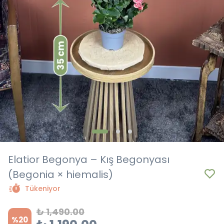
Elatior Begonya – Kış Begonyası
(Begonia × hiemalis)
Tükeniyor
₺ 1,490.00
%
20