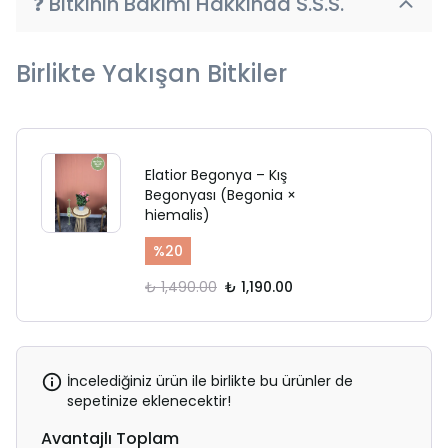
❓ Bitkinin Bakımı Hakkında S.S.S.
Birlikte Yakışan Bitkiler
Elatior Begonya – Kış
Begonyası (Begonia ×
hiemalis)
%
20
₺ 1,490.00
₺ 1,190.00
İncelediğiniz ürün ile birlikte bu ürünler de
sepetinize eklenecektir!
Avantajlı Toplam