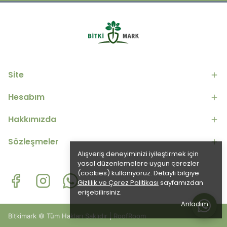
Site
Hesabım
Hakkımızda
Sözleşmeler
Alışveriş deneyiminizi iyileştirmek için
yasal düzenlemelere uygun çerezler
(cookies) kullanıyoruz. Detaylı bilgiye
Gizlilik ve Çerez Politikası
sayfamızdan
erişebilirsiniz.
Anladım
Bitkimark © Tüm Hakları Saklıdır | RoofRoom