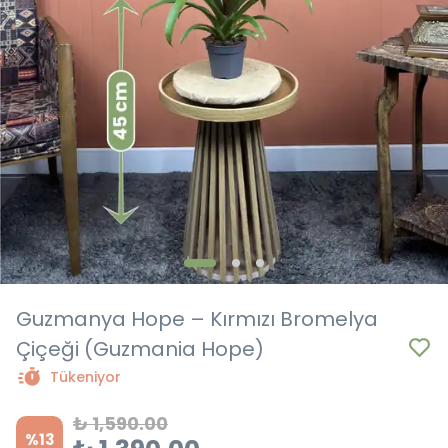
Guzmanya Hope – Kırmızı Bromelya
Çiçeği (Guzmania Hope)
Tükeniyor
₺ 1,590.00
%
13