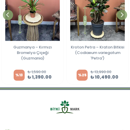
Guzmanya – Kırmızı
Kroton Petra – Kraton Bitkisi
Bromelya Çiçeği
(Codiaeum variegatum
(Guzmania)
'Petra')
₺ 1,590.00
₺ 13,990.00
%
13
%
25
₺ 1,390.00
₺ 10,490.00