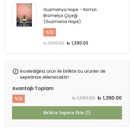
Guzmanya Hope – Kırmızı
Bromelya Çiçeği
(Guzmania Hope)
%
13
₺ 1,590.00
₺ 1,390.00
İncelediğiniz ürün ile birlikte bu ürünler de
sepetinize eklenecektir!
Avantajlı Toplam
₺ 1,590.00
₺ 1,390.00
%
13
Birlikte Sepete Ekle (1)