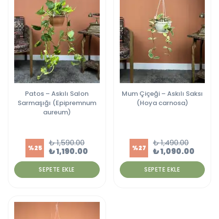
Patos – Askılı Salon
Mum Çiçeği – Askılı Saksı
Sarmaşığı (Epipremnum
(Hoya carnosa)
aureum)
₺ 1,590.00
₺ 1,490.00
%
25
%
27
₺ 1,190.00
₺ 1,090.00
SEPETE EKLE
SEPETE EKLE