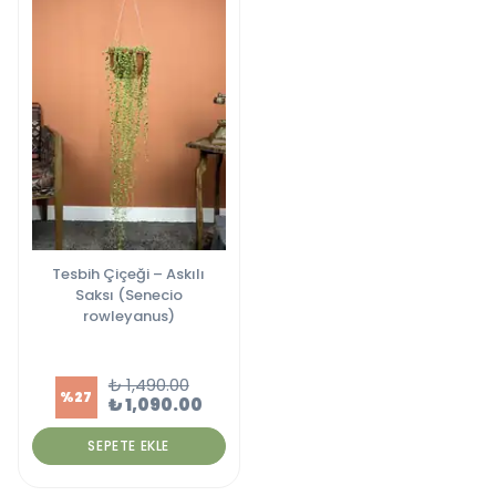
Tesbih Çiçeği – Askılı
Saksı (Senecio
rowleyanus)
₺ 1,490.00
%
27
₺ 1,090.00
SEPETE EKLE