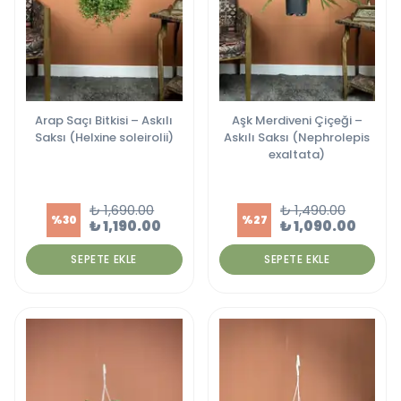
Arap Saçı Bitkisi – Askılı
Aşk Merdiveni Çiçeği –
Saksı (Helxine soleirolii)
Askılı Saksı (Nephrolepis
exaltata)
₺ 1,690.00
₺ 1,490.00
%
30
%
27
₺ 1,190.00
₺ 1,090.00
SEPETE EKLE
SEPETE EKLE