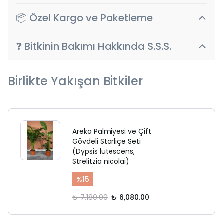
📦 Özel Kargo ve Paketleme
❓ Bitkinin Bakımı Hakkında S.S.S.
Birlikte Yakışan Bitkiler
Areka Palmiyesi ve Çift
Gövdeli Starliçe Seti
(Dypsis lutescens,
Strelitzia nicolai)
%
15
₺ 7,180.00
₺ 6,080.00