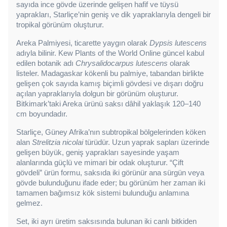
sayıda ince gövde üzerinde gelişen hafif ve tüysü 
yaprakları, Starliçe’nin geniş ve dik yapraklarıyla dengeli bir 
tropikal görünüm oluşturur.
Areka Palmiyesi, ticarette yaygın olarak 
Dypsis lutescens
adıyla bilinir. Kew Plants of the World Online güncel kabul 
edilen botanik adı 
Chrysalidocarpus lutescens
 olarak 
listeler. Madagaskar kökenli bu palmiye, tabandan birlikte 
gelişen çok sayıda kamış biçimli gövdesi ve dışarı doğru 
açılan yapraklarıyla dolgun bir görünüm oluşturur. 
Bitkimark’taki Areka ürünü saksı dâhil yaklaşık 120–140 
cm boyundadır.
Starliçe, Güney Afrika’nın subtropikal bölgelerinden köken 
alan 
Strelitzia nicolai
 türüdür. Uzun yaprak sapları üzerinde 
gelişen büyük, geniş yaprakları sayesinde yaşam 
alanlarında güçlü ve mimari bir odak oluşturur. “Çift 
gövdeli” ürün formu, saksıda iki görünür ana sürgün veya 
gövde bulunduğunu ifade eder; bu görünüm her zaman iki 
tamamen bağımsız kök sistemi bulunduğu anlamına 
gelmez.
Set, iki ayrı üretim saksısında bulunan iki canlı bitkiden 