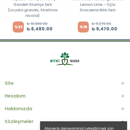
Gövdeli Starliçe Seti
Lemon Lime – Üçlü
(Licuala grandis, Strelitzia
Dracaena Bitki Seti
nicolai)
₺ 10,980.00
₺ 11,270.00
%
23
%
16
₺ 8,480.00
₺ 9,470.00
Site
Hesabım
Hakkımızda
Sözleşmeler
Alışveriş deneyiminizi iyileştirmek için