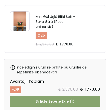
Mini Gül Üçlü Bitki Seti –
Saksı Gülü (Rosa
chinensis)
%
25
₺ 2,370.00
₺ 1,770.00
İncelediğiniz ürün ile birlikte bu ürünler de
sepetinize eklenecektir!
Avantajlı Toplam
₺ 2,370.00
₺ 1,770.00
%
25
Birlikte Sepete Ekle (1)