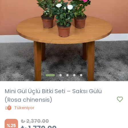
Mini Gül Üçlü Bitki Seti – Saksı Gülü
(Rosa chinensis)
Tükeniyor
₺ 2,370.00
%
25