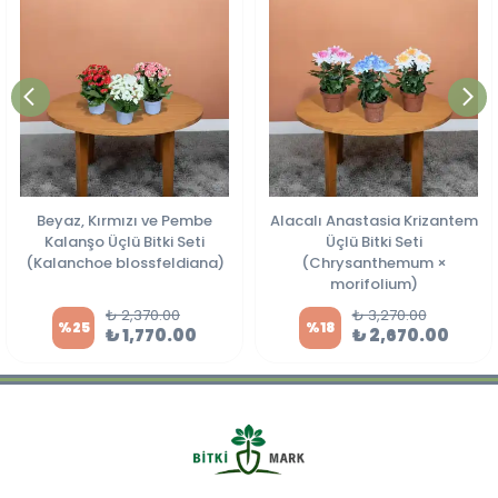
Beyaz, Kırmızı ve Pembe
Alacalı Anastasia Krizantem
Kalanşo Üçlü Bitki Seti
Üçlü Bitki Seti
(Kalanchoe blossfeldiana)
(Chrysanthemum ×
morifolium)
₺ 2,370.00
₺ 3,270.00
%
25
%
18
₺ 1,770.00
₺ 2,670.00