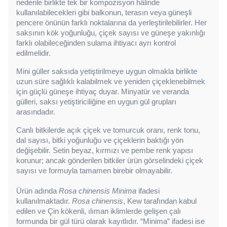
nedenle birlikte tek bir kompozisyon hâlinde 
kullanılabilecekleri gibi balkonun, terasın veya güneşli 
pencere önünün farklı noktalarına da yerleştirilebilirler. Her 
saksının kök yoğunluğu, çiçek sayısı ve güneşe yakınlığı 
farklı olabileceğinden sulama ihtiyacı ayrı kontrol 
edilmelidir.
Mini güller saksıda yetiştirilmeye uygun olmakla birlikte 
uzun süre sağlıklı kalabilmek ve yeniden çiçeklenebilmek 
için güçlü güneşe ihtiyaç duyar. Minyatür ve veranda 
gülleri, saksı yetiştiriciliğine en uygun gül grupları 
arasındadır.
Canlı bitkilerde açık çiçek ve tomurcuk oranı, renk tonu, 
dal sayısı, bitki yoğunluğu ve çiçeklerin baktığı yön 
değişebilir. Setin beyaz, kırmızı ve pembe renk yapısı 
korunur; ancak gönderilen bitkiler ürün görselindeki çiçek 
sayısı ve formuyla tamamen birebir olmayabilir.
Ürün adında 
Rosa chinensis Minima
 ifadesi 
kullanılmaktadır. 
Rosa chinensis
, Kew tarafından kabul 
edilen ve Çin kökenli, ılıman iklimlerde gelişen çalı 
formunda bir gül türü olarak kayıtlıdır. “Minima” ifadesi ise 