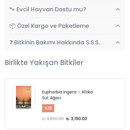
🐾 Evcil Hayvan Dostu mu?
📦 Özel Kargo ve Paketleme
❓ Bitkinin Bakımı Hakkında S.S.S.
Birlikte Yakışan Bitkiler
Euphorbia ingens – Afrika
Süt Ağacı
%
18
₺ 3,890.00
₺ 3,190.00