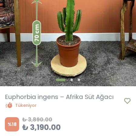
Euphorbia ingens – Afrika Süt Ağacı
Tükeniyor
₺ 3,890.00
%
18
₺ 3,190.00