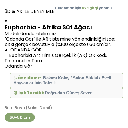
Kullanmak için
üye girişi
yapınız!
3D & AR İLE DENEYİMLE
×
Euphorbia - Afrika Süt Ağacı
Modeli döndürebilirsiniz.
"Odanda Gör" ile AR sistemine yönlendirildiğinizde;
bitki gerçek boyutuyla (%100 ölçekte) 60 cm'dir.
🌿 ODANDA GÖR
Telefondan Tara
Odanda Gör
✨
Özellikler:
 Bakımı Kolay / Salon Bitkisi / Evcil 
Hayvanlar İçin Toksik
🌗
Işık Tercihi:
Doğrudan Güneş Sever
Bitki Boyu (Saksı Dahil)
60-80 cm