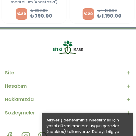
morifolium 'Anastasia')
₺ 990.00
₺ 1,490.00
%
20
%
20
₺ 790.00
₺ 1,190.00
Site
Hesabım
Hakkımızda
Sözleşmeler
Alışveriş deneyiminizi iyileştirmek için
yasal düzenlemelere uygun çerezler
(cookies) kullanıyoruz. Detaylı bilgiye