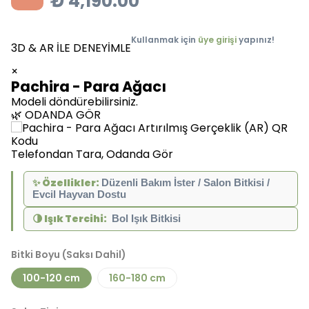
₺ 4,190.00
Kullanmak için
üye girişi
yapınız!
3D & AR İLE DENEYİMLE
×
Pachira - Para Ağacı
Modeli döndürebilirsiniz.
🌿 ODANDA GÖR
Telefondan Tara, Odanda Gör
✨
Özellikler:
Düzenli Bakım İster / Salon Bitkisi / 
Evcil Hayvan Dostu
🌗
Işık Tercihi:
 Bol Işık Bitkisi
Bitki Boyu (Saksı Dahil)
100-120 cm
160-180 cm