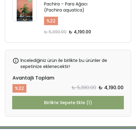
Pachira – Para Ağacı
(Pachira aquatica)
%
22
₺ 5,390.00
₺ 4,190.00
İncelediğiniz ürün ile birlikte bu ürünler de
sepetinize eklenecektir!
Avantajlı Toplam
₺ 5,390.00
₺ 4,190.00
%
22
Birlikte Sepete Ekle (1)