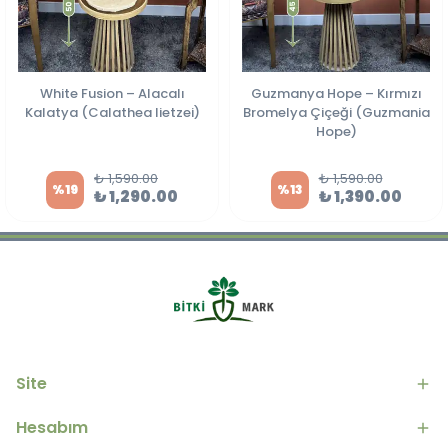
White Fusion – Alacalı
Guzmanya Hope – Kırmızı
Kalatya (Calathea lietzei)
Bromelya Çiçeği (Guzmania
Hope)
₺ 1,590.00
₺ 1,590.00
%
19
%
13
₺ 1,290.00
₺ 1,390.00
Site
Hesabım