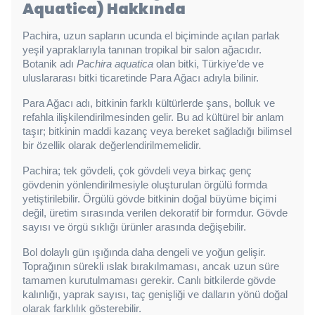
Aquatica) Hakkında
Pachira, uzun sapların ucunda el biçiminde açılan parlak 
yeşil yapraklarıyla tanınan tropikal bir salon ağacıdır. 
Botanik adı 
Pachira aquatica
 olan bitki, Türkiye’de ve 
uluslararası bitki ticaretinde Para Ağacı adıyla bilinir.
Para Ağacı adı, bitkinin farklı kültürlerde şans, bolluk ve 
refahla ilişkilendirilmesinden gelir. Bu ad kültürel bir anlam 
taşır; bitkinin maddi kazanç veya bereket sağladığı bilimsel 
bir özellik olarak değerlendirilmemelidir.
Pachira; tek gövdeli, çok gövdeli veya birkaç genç 
gövdenin yönlendirilmesiyle oluşturulan örgülü formda 
yetiştirilebilir. Örgülü gövde bitkinin doğal büyüme biçimi 
değil, üretim sırasında verilen dekoratif bir formdur. Gövde 
sayısı ve örgü sıklığı ürünler arasında değişebilir.
Bol dolaylı gün ışığında daha dengeli ve yoğun gelişir. 
Toprağının sürekli ıslak bırakılmaması, ancak uzun süre 
tamamen kurutulmaması gerekir. Canlı bitkilerde gövde 
kalınlığı, yaprak sayısı, taç genişliği ve dalların yönü doğal 
olarak farklılık gösterebilir.