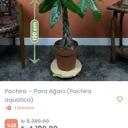
Pachira – Para Ağacı (Pachira
aquatica)
Tükeniyor
₺ 5,390.00
%
22