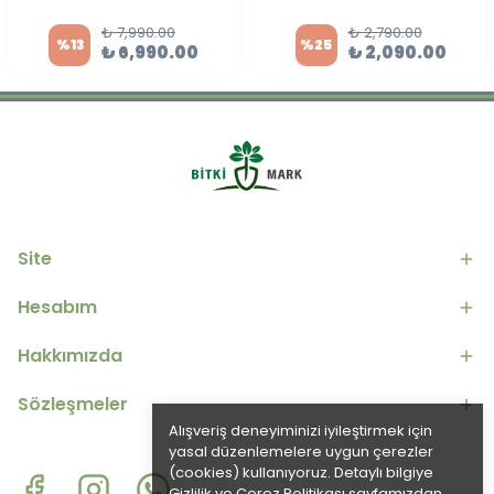
₺ 7,990.00
₺ 2,790.00
%
13
%
25
₺ 6,990.00
₺ 2,090.00
Site
Hesabım
Hakkımızda
Sözleşmeler
Alışveriş deneyiminizi iyileştirmek için
yasal düzenlemelere uygun çerezler
(cookies) kullanıyoruz. Detaylı bilgiye
Gizlilik ve Çerez Politikası
sayfamızdan