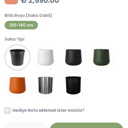
₺ 2,590.00
Bitki Boyu (Saksı Dahil)
120-140 cm
Saksı Tipi
Hediye Notu eklemek ister misiniz?