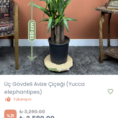
Üç Gövdeli Avize Çiçeği (Yucca
elephantipes)
Tükeniyor
₺ 3,290.00
%
21